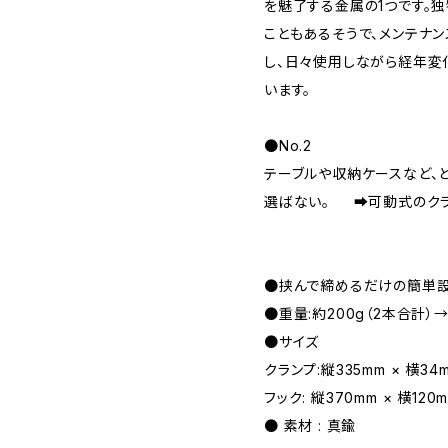
を魅了する金属の1つです。
こともあるそうで、メンテナ
し、日々使用しながら経年変
います。
●No.2
テーブルや収納ケースなど、
選ばない。 ➡︎可動式のクラ
●挟んで締めるだけの簡単
●重量:約200g（2本合計）→
●サイズ
クランプ:縦335mm × 横34
フック: 縦370mm × 横120
● 素材 : 真鍮