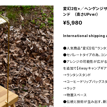
変幻2在+／ヘンゲンジザ
ンド （高さUPver）
¥5,980
International shipping 
●人気商品"変幻2在"ランタ
●セパレートタイプの為、コン
●アレンジの可能性が広がる
を追加で【4wayキャンプギ
→ランタンスタンド
→コーヒードリップバッグス
→ラック
→物置スペース
●伝統と技術が生み出す、