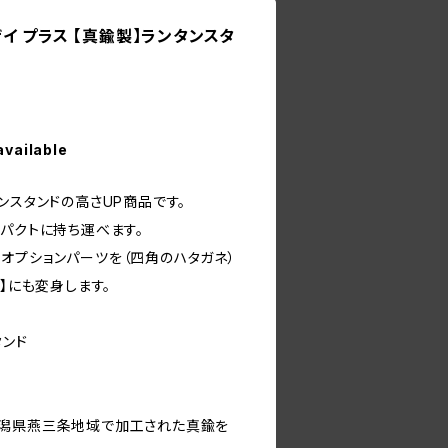
イ プラス 【真鍮製】ランタンスタ
available
ンスタンドの高さUP商品です。
パクトに持ち運べます。
オプションパーツを（四角のハタガネ）
ア】にも変身します。
タンド
新潟県燕三条地域で加工された真鍮を