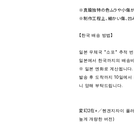
※真鍮独特の色ムラや小傷が
※制作工程上、細かい傷、凹
【한국 배송 방법】
일본 우체국 "소포" 추적 
일본에서 한국까지의 배송비는
※ 일본 엔화로 계산됩니다.
발송 후 도착까지 10일에서
니 양해 부탁드립니다.
変幻2在+／헨겐지자이 플러
높게 개량한 버전)