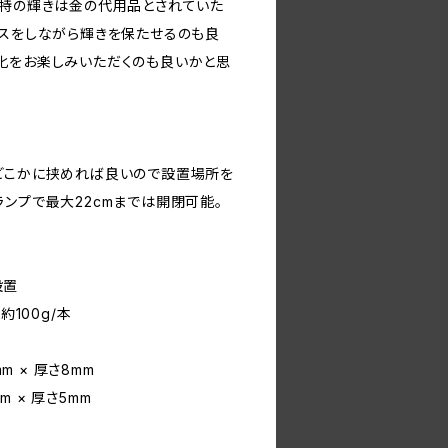
独特の輝きは金の代用品とされていた
ンスをしながら輝きを保たせるのも良
化をお楽しみいただくのも良いかと思
どこかに挟めれば良いので設置場所を
ンプで最大22cmまでは開閉可能。
設置
約100g/本
mm × 厚さ8mm
mm × 厚さ5mm