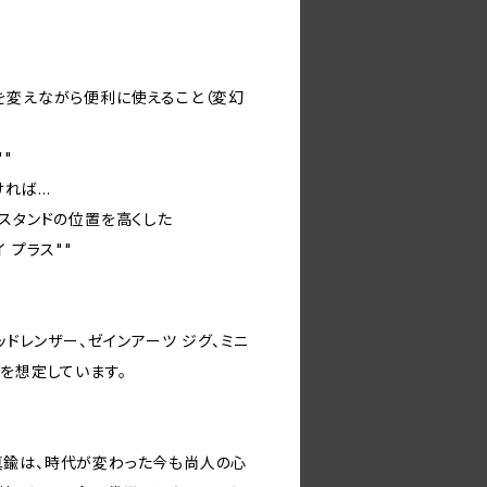
を変えながら便利に使えること（変幻
"
ければ…
ンスタンドの位置を高くした
 プラス""
ッドレンザー、ゼインアーツ ジグ、ミニ
を想定しています。
真鍮は、時代が変わった今も尚人の心