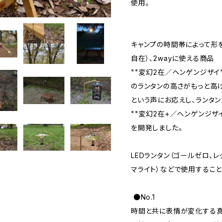
使用。
キャンプの時間帯によって形
自在）、2wayに使える商品
""変幻2在／ヘンゲンジザイ"
のランタンの高さがもっと高
という声にお応えし、ランタ
""変幻2在+／ヘンゲンジザイ
を開発しました。
LEDランタン（ゴールゼロ、レ
マライト）などで使用すること
●No.1
時間と共に表情が変化する