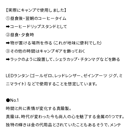
【実際にキャンプで使用しました】
①昼食後・翌朝のコーヒータイム
➡︎コーヒードリップスタンドとして
②昼食・夕食時
➡︎物が置ける場所を作る（これが地味に便利でした）
③その他の時間はキャンプギアを飾っておく
➡︎ラックのように設置して、シェラカップ・チタンマグなどを飾る
LEDランタン（ゴールゼロ、レッドレンザー、ゼインアーツ ジグ、ミ
ニマライト）などで使用することを想定しています。
●No.1
時間と共に表情が変化する真鍮製。
真鍮は、時代が変わった今も尚人の心を魅了する金属の1つです。
独特の輝きは金の代用品とされていたこともあるそうで、メンテ