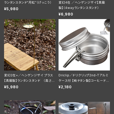
ランタンスタンド"月虹"（げっこう）
変幻4在 ／ヘンゲンジザイ【真鍮
製】（4wayランタンスタンド）
¥5,980
¥6,980
変幻2在+／ヘンゲンジザイ プラス
Driclip／ドリクリップ2nd-Tアルミ
【真鍮製】ランタンスタンド （高さU
ケース付 【純チタン製】コーヒードリ
Pver）
ップ 注ぎ口
¥5,980
¥2,180