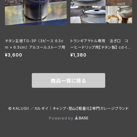
チタン五徳TG-3P （3ピース 6.5c
トランギアケトル専用 注ぎ口 コ
m × 6.5cm） アルコールストーブ用
ーヒードリップ用【チタン製】 cd-tra
ngiaT
¥3,600
¥1,380
商品一覧に戻る
© KALUGII ／カルギイ｜キャンプ・登山【軽量化】専門ガレージブランド
Powered by