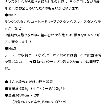
ナンスをしながら輝きを保たせるのも良し、日々使用しながら経
年変化をお楽しみいただくのも良いかと思います。
●No.2
ランタンスタンド、コーヒードリップのスタンド、スマホスタンド、ラ
ック など
3種類の真鍮ハタガネの組み合わせ次第では、様々なキャンプギ
アに変身します！！
●No.3
テーブルや収納ケースなど、どこかに挟めれば良いので設置場所
を選ばない。 ➡︎可動式のクランプで最大22cmまでは開閉可
能。
●挟んで締めるだけの簡単設置
●重量:約302g（3本合計）➡︎約100g/本
●全長:約30cm × 2本
（四角のハタガネ:約15cm × 約7cm）