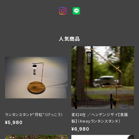
人気商品
ランタンスタンド"月虹"（げっこう）
変幻4在 ／ヘンゲンジザイ【真鍮
製】（4wayランタンスタンド）
¥5,980
¥6,980