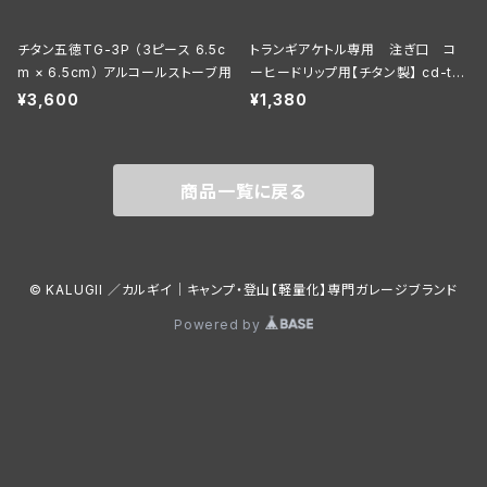
チタン五徳TG-3P （3ピース 6.5c
トランギアケトル専用 注ぎ口 コ
m × 6.5cm） アルコールストーブ用
ーヒードリップ用【チタン製】 cd-tra
ngiaT
¥3,600
¥1,380
商品一覧に戻る
© KALUGII ／カルギイ｜キャンプ・登山【軽量化】専門ガレージブランド
Powered by