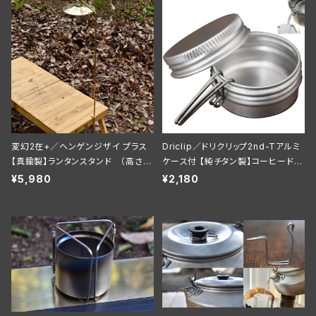
変幻2在+／ヘンゲンジザイ プラス
Driclip／ドリクリップ2nd-Tアルミ
【真鍮製】ランタンスタンド （高さU
ケース付 【純チタン製】コーヒードリ
Pver）
ップ 注ぎ口
¥5,980
¥2,180