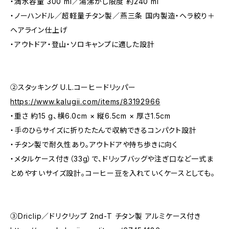
・満水容量 300 ml／湯沸かし限度 約240 ml
・ノーハンドル／超軽量チタン製／燕三条 国内製造・ヘラ絞り＋
ヘアライン仕上げ
・アウトドア・登山・ソロキャンプに適した設計
②スタッキング U.L.コーヒードリッパー
https://www.kalugii.com/items/83192966
・重さ 約15 g、横6.0cm × 縦6.5cm × 厚さ1.5cm
・手のひらサイズに折りたたんで収納できるコンパクト設計
・チタン製で耐久性あり。アウトドアや持ち歩きに向く
・メタルケース付き（33g）で、ドリップバッグや注ぎ口など一式ま
とめやすいサイズ設計。コーヒー豆を入れていくケースとしても。
③Driclip／ドリクリップ 2nd-T チタン製 アルミケース付き