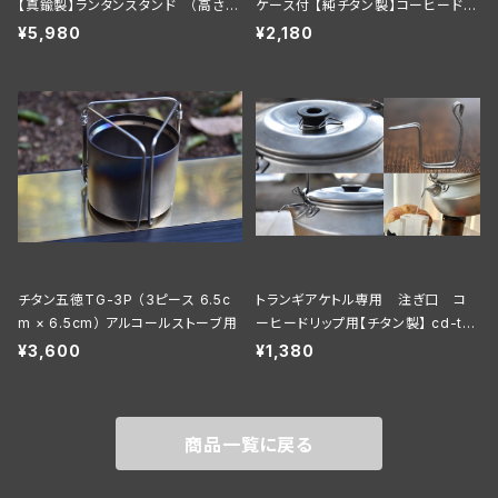
【真鍮製】ランタンスタンド （高さU
ケース付 【純チタン製】コーヒードリ
Pver）
ップ 注ぎ口
¥5,980
¥2,180
チタン五徳TG-3P （3ピース 6.5c
トランギアケトル専用 注ぎ口 コ
m × 6.5cm） アルコールストーブ用
ーヒードリップ用【チタン製】 cd-tra
ngiaT
¥3,600
¥1,380
商品一覧に戻る