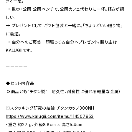
ッと一息。
→ 散歩・公園 公園ベンチで、公園カフェ代わりに一杯。軽さが嬉
しい。
→ プレゼントとして ギフト包装と一緒に。「ちょうどいい贈り物」
に最適。
→ 自分へのご褒美 頑張ってる自分へプレゼント。贈り主は
KALUGIIです。
ーーーーー
◆セット内容品
（3商品とも”チタン製”＝耐久性、耐食性に優れる軽量な金属）
①スタッキング研究の結論 チタンカップ300NH
https://www.kalugii.com/items/114507953
・重さ 約27 g、外径8.8cm × 高さ5.4cm