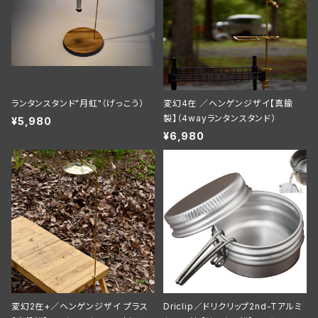
ランタンスタンド"月虹"（げっこう）
変幻4在 ／ヘンゲンジザイ【真鍮
製】（4wayランタンスタンド）
¥5,980
¥6,980
変幻2在+／ヘンゲンジザイ プラス
Driclip／ドリクリップ2nd-Tアルミ